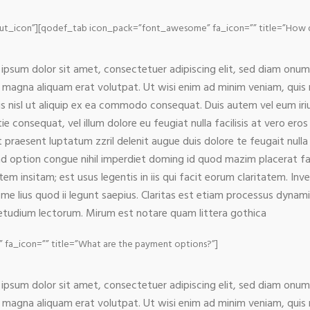
out_icon”][qodef_tab icon_pack=”font_awesome” fa_icon=”” title=”How do
ipsum dolor sit amet, consectetuer adipiscing elit, sed diam onu
 magna aliquam erat volutpat. Ut wisi enim ad minim veniam, quis n
is nisl ut aliquip ex ea commodo consequat. Duis autem vel eum iriur
ie consequat, vel illum dolore eu feugiat nulla facilisis at vero er
t praesent luptatum zzril delenit augue duis dolore te feugait nulla
nd option congue nihil imperdiet doming id quod mazim placerat f
atem insitam; est usus legentis in iis qui facit eorum claritatem. I
 me lius quod ii legunt saepius. Claritas est etiam processus dyna
tudium lectorum. Mirum est notare quam littera gothica
a_icon=”” title=”What are the payment options?”]
ipsum dolor sit amet, consectetuer adipiscing elit, sed diam onu
 magna aliquam erat volutpat. Ut wisi enim ad minim veniam, quis n