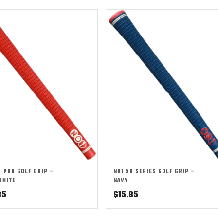
0 PRO GOLF GRIP –
NO1 50 SERIES GOLF GRIP –
WHITE
NAVY
85
$
15.85