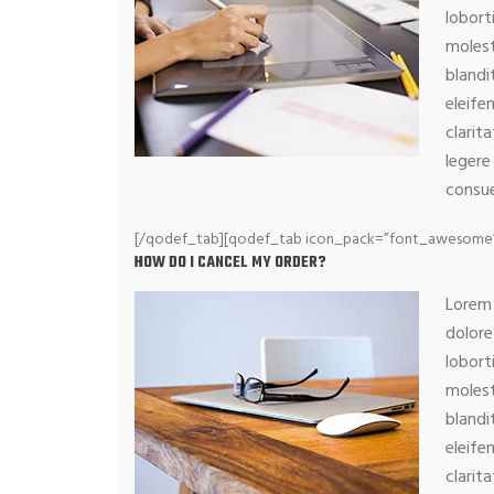
lobort
molest
blandi
eleife
clarit
legere
consue
[/qodef_tab][qodef_tab icon_pack=”font_awesome” f
HOW DO I CANCEL MY ORDER?
Lorem 
dolore
lobort
molest
blandi
eleife
clarit