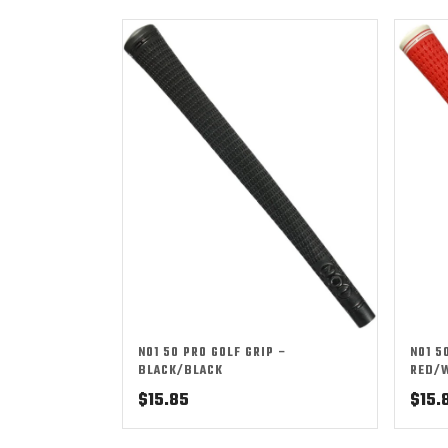
NO1 50 PRO GOLF GRIP –
NO1 5
BLACK/BLACK
RED/
$
15.85
$
15.