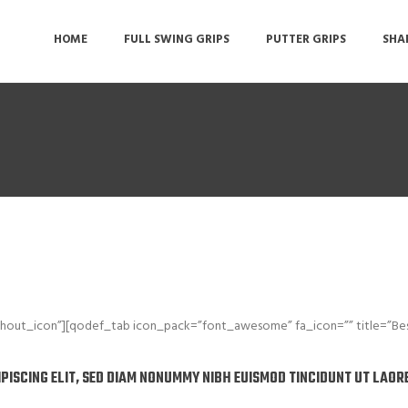
HOME
FULL SWING GRIPS
PUTTER GRIPS
SHA
thout_icon”][qodef_tab icon_pack=”font_awesome” fa_icon=”” title=”Best
PISCING ELIT, SED DIAM NONUMMY NIBH EUISMOD TINCIDUNT UT LAOR