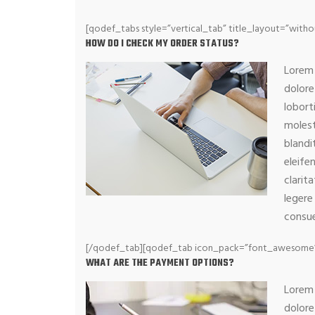
[qodef_tabs style=”vertical_tab” title_layout=”with
HOW DO I CHECK MY ORDER STATUS?
Lorem 
dolore
lobort
molest
blandi
eleife
clarit
legere
consue
[/qodef_tab][qodef_tab icon_pack=”font_awesome” f
WHAT ARE THE PAYMENT OPTIONS?
Lorem 
dolore