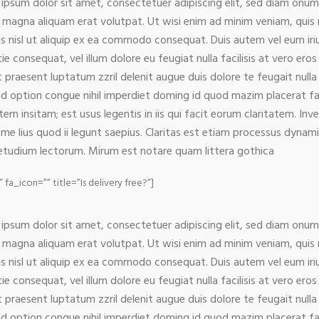
ipsum dolor sit amet, consectetuer adipiscing elit, sed diam onu
 magna aliquam erat volutpat. Ut wisi enim ad minim veniam, quis n
is nisl ut aliquip ex ea commodo consequat. Duis autem vel eum iriur
ie consequat, vel illum dolore eu feugiat nulla facilisis at vero er
t praesent luptatum zzril delenit augue duis dolore te feugait nulla
nd option congue nihil imperdiet doming id quod mazim placerat f
atem insitam; est usus legentis in iis qui facit eorum claritatem. I
 me lius quod ii legunt saepius. Claritas est etiam processus dyna
tudium lectorum. Mirum est notare quam littera gothica
icon=”” title=”Is delivery free?”]
ipsum dolor sit amet, consectetuer adipiscing elit, sed diam onu
 magna aliquam erat volutpat. Ut wisi enim ad minim veniam, quis n
is nisl ut aliquip ex ea commodo consequat. Duis autem vel eum iriur
ie consequat, vel illum dolore eu feugiat nulla facilisis at vero er
t praesent luptatum zzril delenit augue duis dolore te feugait nulla
nd option congue nihil imperdiet doming id quod mazim placerat f