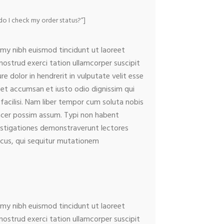
 I check my order status?”]
mmy nibh euismod tincidunt ut laoreet
ostrud exerci tation ullamcorper suscipit
e dolor in hendrerit in vulputate velit esse
os et accumsan et iusto odio dignissim qui
 facilisi. Nam liber tempor cum soluta nobis
acer possim assum. Typi non habent
nvestigationes demonstraverunt lectores
micus, qui sequitur mutationem
mmy nibh euismod tincidunt ut laoreet
ostrud exerci tation ullamcorper suscipit