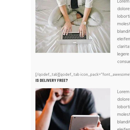
Lorem 
dolore
lobort
molest
blandi
eleife
clarit
legere
consue
[/qodef_tab][qodef_tab icon_pack=”font_awesome” fa_
IS DELIVERY FREE?
Lorem 
dolore
lobort
molest
blandi
eleife