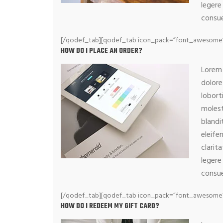
legere
consue
[/qodef_tab][qodef_tab icon_pack=”font_awesome” fa
HOW DO I PLACE AN ORDER?
Lorem 
dolore
lobort
molest
blandi
eleife
clarit
legere
consue
[/qodef_tab][qodef_tab icon_pack=”font_awesome” f
HOW DO I REDEEM MY GIFT CARD?