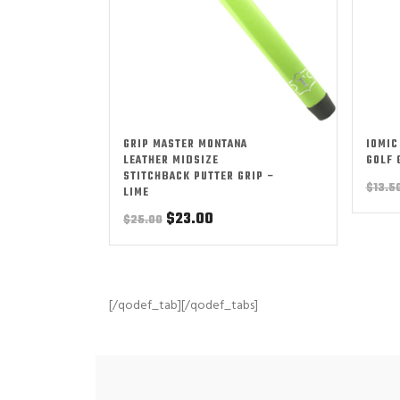
GRIP MASTER MONTANA
IOMIC
LEATHER MIDSIZE
GOLF 
STITCHBACK PUTTER GRIP –
$
13.5
LIME
Original
Current
$
23.00
$
25.00
price
price
was:
is:
$25.00.
$23.00.
[/qodef_tab][/qodef_tabs]