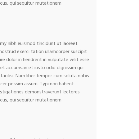
micus, qui sequitur mutationem
mmy nibh euismod tincidunt ut laoreet
ostrud exerci tation ullamcorper suscipit
e dolor in hendrerit in vulputate velit esse
os et accumsan et iusto odio dignissim qui
 facilisi. Nam liber tempor cum soluta nobis
acer possim assum. Typi non habent
nvestigationes demonstraverunt lectores
micus, qui sequitur mutationem