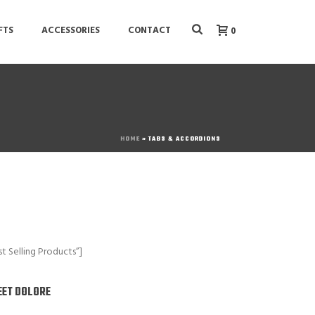
FTS
ACCESSORIES
CONTACT
0
HOME
»
TABS & ACCORDIONS
 Selling Products”]
EET DOLORE