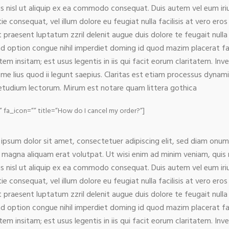
is nisl ut aliquip ex ea commodo consequat. Duis autem vel eum iriur
ie consequat, vel illum dolore eu feugiat nulla facilisis at vero er
t praesent luptatum zzril delenit augue duis dolore te feugait nulla
nd option congue nihil imperdiet doming id quod mazim placerat f
atem insitam; est usus legentis in iis qui facit eorum claritatem. I
 me lius quod ii legunt saepius. Claritas est etiam processus dyna
tudium lectorum. Mirum est notare quam littera gothica
a_icon=”” title=”How do I cancel my order?”]
ipsum dolor sit amet, consectetuer adipiscing elit, sed diam onu
 magna aliquam erat volutpat. Ut wisi enim ad minim veniam, quis n
is nisl ut aliquip ex ea commodo consequat. Duis autem vel eum iriur
ie consequat, vel illum dolore eu feugiat nulla facilisis at vero er
t praesent luptatum zzril delenit augue duis dolore te feugait nulla
nd option congue nihil imperdiet doming id quod mazim placerat f
atem insitam; est usus legentis in iis qui facit eorum claritatem. I