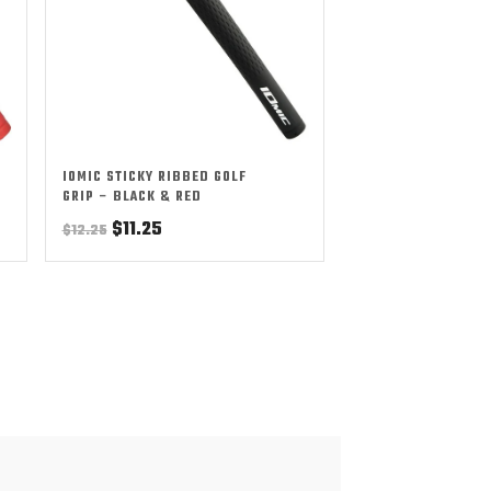
IOMIC STICKY RIBBED GOLF
GRIP – BLACK & RED
Original
Current
$
11.25
$
12.25
price
price
was:
is:
$12.25.
$11.25.