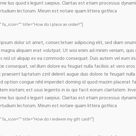
 me lius quod ii legunt saepius. Claritas est etiam processus dyna
tudium lectorum. Mirum est notare quam littera gothica
_icon=”” title=”How do I place an order?”]
ipsum dolor sit amet, consectetuer adipiscing elit, sed diam onu
 magna aliquam erat volutpat. Ut wisi enim ad minim veniam, quis n
is nisl ut aliquip ex ea commodo consequat. Duis autem vel eum iriur
ie consequat, vel illum dolore eu feugiat nulla facilisis at vero er
t praesent luptatum zzril delenit augue duis dolore te feugait nulla
nd option congue nihil imperdiet doming id quod mazim placerat f
atem insitam; est usus legentis in iis qui facit eorum claritatem. I
 me lius quod ii legunt saepius. Claritas est etiam processus dyna
tudium lectorum. Mirum est notare quam littera gothica
a_icon=”” title=”How do I redeem my gift card?”]