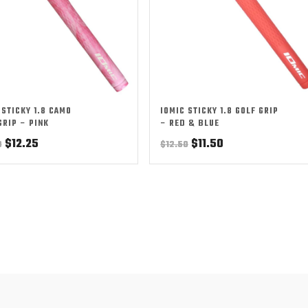
 STICKY 1.8 CAMO
IOMIC STICKY 1.8 GOLF GRIP
GRIP – PINK
– RED & BLUE
Original
Current
Original
Current
$
12.25
$
11.50
0
$
12.50
price
price
price
price
was:
is:
was:
is:
$13.50.
$12.25.
$12.50.
$11.50.